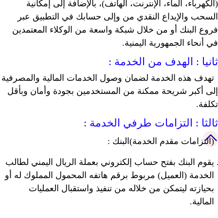
(الكهرباء، الماء، الإنترنت، الهاتف)، بالإضافة إلى إمكانية
السحب والإيداع النقدي من وإلى حسابك في التطبيق عبر
(+967) 8 000 644
فروع البنك أو من خلال شبكة واسعة من الوكلاء المعتمدين
E-mail : info@bank-bindowal.com
في أنحاء الجمهورية اليمنية.
ساعات العمل
ثانيا : الهدف من الخدمة :
( 12.00 PM - 8.00 AM )
تهدف هذه الخدمة لضمان وصول الخدمات المالية والمصرفية
( 8.00 PM - 4.00 PM )
إلى أكبر شريحة ممكنة من المستخدمين بجودة وأمان وبأقل
تكلفة.
ثالثا : التزامات طرفي الخدمة :
(التزامات مقدم الخدمة)البنك :
Website designed by Arab WereDos . All rigths reserved
.
السياسة والخصوصية
الشروط والاحكام
يقوم البنك بفتح حساب إلكتروني بعملة الريال اليمني لطالب
الخدمة (العميل) مربوط برقم هاتفه المحمول المملوك له أو
بحيازته ليتمكن من خلاله من تنفيذ واستقبال العمليات
المالية.