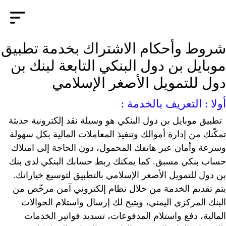
|
ع
En
شروط وأحكام الاشتراك بخدمة تطبيق
الرئيسية
موبايل بن دول البنكي التابعة لبنك بن
الخدمات
دول للتمويل الأصغر الإسلامي
شركاؤنا
أولا : التعريف بالخدمة :
المنتجات التمويلية
تطبيق موبايل بن دول البنكي هو وسيلة نقد إلكترونية حديثة
تمكّنك من إدارة أموالك وتنفيذ المعاملات المالية بكل سهولة
الحسابات
وسرعة وأمان عبر هاتفك المحمول، دون الحاجة إلى امتلاك
المركز الاعلامي
حساب بنكي مسبق. كما يمكنك ربط حسابك البنكي لدى بنك
بن دول للتمويل الأصغر الإسلامي بالتطبيق لتوسيع خياراتك.
عن البنك
يتم تقديم الخدمة من خلال نظام إلكتروني آمن مرخّص من
القوائم المالية
البنك المركزي اليمني، ويتيح لك إرسال واستلام الحوالات
المالية، دفع واستلام المدفوعات، تسديد فواتير الخدمات
تواصل معنا